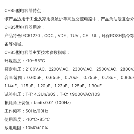
CH85型电容器特点：
该产品适用于工业及家用微波炉等高压交流电路中，产品为油浸复合
CH85型电容器用途：
产品符合IEC61270，CQC，VDE，TUV，CE，UL，环保R
备等领域。
CH85型电容器主要技术参数指标：
环境温度：-10~85℃
额定电压：2100V.AC、2200V.AC、2300V.AC、2500V.AC、2800V.
容量范围：0.60uF、0.65uF、0.70uF、0.75uF、0.78uF、0.80uF、
1.14uF、1.15uF、1.20uF、1.23uF、1.25uF、1.30uF
试验电压：T-T: 4.3Un/60S，T-C: ≥9000VAC/10S
损耗角正切值：tanδ≤0.01 (100Hz)
工作频率：50Hz/60Hz
使用温度：-10℃~85℃
放电电阻：10MΩ±10%