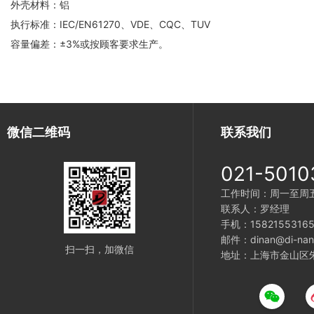
外壳材料：铝
执行标准：IEC/EN61270、VDE、CQC、TUV
容量偏差：±3%或按顾客要求生产。
微信二维码
联系我们
021-5010
工作时间：周一至周五 9
联系人：罗经理
手机：1582155316
邮件：dinan@di-nan
扫一扫，加微信
地址：上海市金山区朱