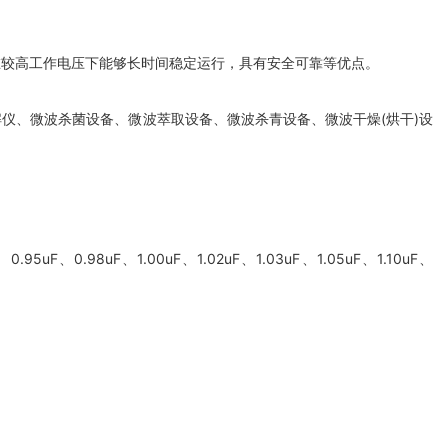
在较高工作电压下能够长时间稳定运行，具有安全可靠等优点。
波消解仪、微波杀菌设备、微波萃取设备、微波杀青设备、微波干燥(烘干)设
.95uF、0.98uF、1.00uF、1.02uF、1.03uF、1.05uF、1.10uF、